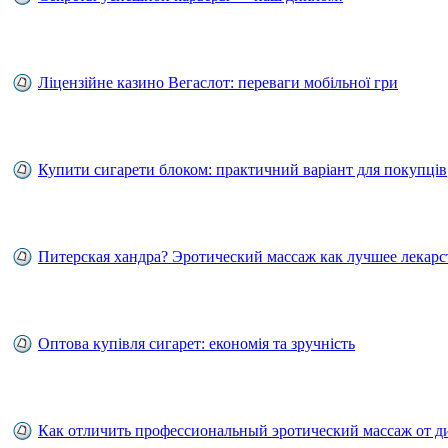
Ліцензійне казино Вегаслот: переваги мобільної гри
Купити сигарети блоком: практичний варіант для покупців
Питерская хандра? Эротический массаж как лучшее лекарс
Оптова купівля сигарет: економія та зручність
Как отличить профессиональный эротический массаж от д